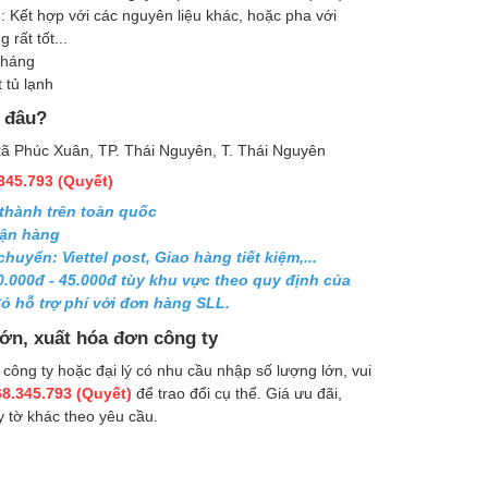
 Kết hợp với các nguyên liệu khác, hoặc pha với
rất tốt...
tháng
 tủ lạnh
ở đâu?
 xã Phúc Xuân, TP. Thái Nguyên, T. Thái Nguyên
345.793 (Quyết)
 thành trên toàn quốc
hận hàng
uyển: Viettel post, Giao hàng tiết kiệm,...
0.000đ - 45.000đ tùy khu vực theo quy định của
ó hỗ trợ phí với đơn hàng SLL.
ớn, xuất hóa đơn công ty
 công ty hoặc đại lý có nhu cầu nhập số lượng lớn, vui
8.345.793 (Quyết)
để trao đổi cụ thể. Giá ưu đãi,
y tờ khác theo yêu cầu.