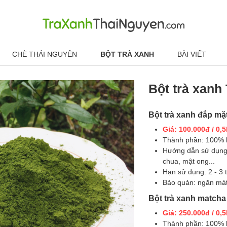
CHÈ THÁI NGUYÊN
BỘT TRÀ XANH
BÀI VIẾT
Bột trà xanh
Bột trà xanh đắp mặ
Giá: 100.000đ / 0,
Thành phần: 100% 
Hướng dẫn sử dụng:
chua, mật ong...
Hạn sử dụng: 2 - 3 
Bảo quản: ngăn mát
Bột trà xanh matcha
Giá: 250.000đ / 0,
Thành phần: 100% 