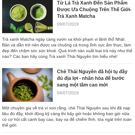
Từ Lá Trà Xanh Đến Sản Phẩm
Được Ưa Chuộng Trên Thế Giới-
Trà Xanh Matcha
09/07/2019
Trà xanh Matcha ngày càng vươn xa khỏi phạm vi lãnh thổ Nhật
Bản và dần trở nên được ưa chuộng cả trong lĩnh vực ẩm thực, làm
đẹp đến chăm sóc sức khoẻ. Quá trình sản xuất loại trà này như thế
nào? Các bạn hãy cùng Trà xanh Thái Nguyên tìm hiểu nhé!
Chè Thái Nguyên đã hội tụ đầy
đủ địa lợi - nhân hòa để bước
sang một tầm cao mới
04/07/2019
Một chuyên gia về trà ví von rằng, chè Thái Nguyên sau khi đã nạp
liệu đủ đầy, khởi động kỹ càng thì bây giờ hoặc không bao giờ nữa
có cơ hội cất cánh bay cao, bay xa để chiếm lĩnh, tỏa ngát trên toàn
thế giới.