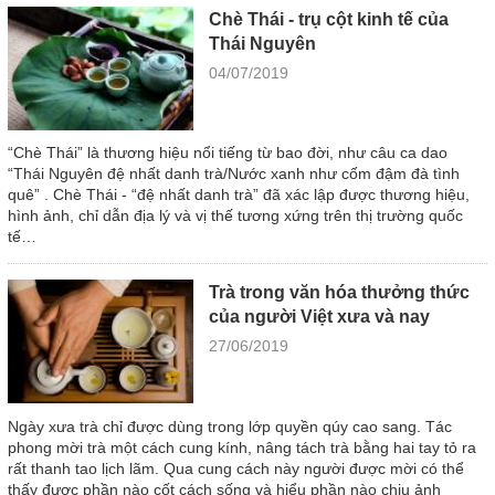
Chè Thái - trụ cột kinh tế của
Thái Nguyên
04/07/2019
“Chè Thái” là thương hiệu nổi tiếng từ bao đời, như câu ca dao
“Thái Nguyên đệ nhất danh trà/Nước xanh như cốm đậm đà tình
quê” . Chè Thái - “đệ nhất danh trà” đã xác lập được thương hiệu,
hình ảnh, chỉ dẫn địa lý và vị thế tương xứng trên thị trường quốc
tế…
Trà trong văn hóa thưởng thức
của người Việt xưa và nay
27/06/2019
Ngày xưa trà chỉ được dùng trong lớp quyền qúy cao sang. Tác
phong mời trà một cách cung kính, nâng tách trà bằng hai tay tỏ ra
rất thanh tao lịch lãm. Qua cung cách này người được mời có thể
thấy được phần nào cốt cách sống và hiểu phần nào chịu ảnh